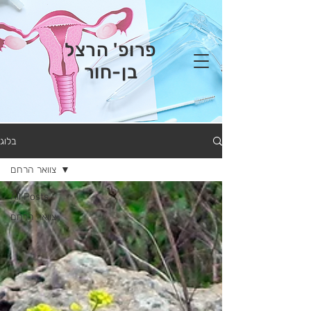
פרופ' הרצל
בן-חור
בלוג
צוואר הרחם
All Posts
צוואר הרחם