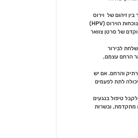
 בין זיהום של  וירוס 
הפפילומה האנושי (HPV), לבין סרטן צוואר הרחם. בשנים האחרונות, הבדיקה לנוכחות הוירוס (HPV) 
קדם של סרטן צוואר 
לחת לבירור 
 הרחם עצמם,  
רתיק והרחם. אם יש 
 יכולה לתת לפעמים 
ה בתל אביב תוכלי לעבור בדיקת HPV או פאפ, לקבל טיפול בנגעים 
ה מתקדמת, ובשרות 