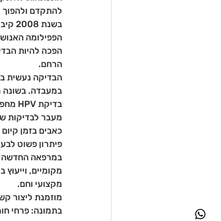
להתקדם ולהפוך לג
בשנת 
הפכה להיות הבדי
הרחם.
הבדיקה נעשית בב
במעבדה. בשונה מ
בדיקת HPV מחפשת נוכחות של החומר הגנטי של הוירוס ( DNA או RNA ). 
מעבר לבדיקות שגר
כאבים בזמן קיום 
פיתרון פשוט לבעי
מקומיים, וייעוץ 
מקצועי וחם.
מוזמנת ליצור קש
בתמונה: פרחי חור