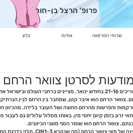
פרופ' הרצל בן-חור
שרותי המרפאה
אודות
בלוג
ודעות לסרטן צוואר הרחם
מדי שנה, בין התאריכים 21-16 בחודש ינואר, מציינים ברחבי העולם ובי
. צוואר הרחם הוא איבר קטן, שמחבר בין הרחם לבין הנרתיק. 
רקמות והפרשות מהרחם החוצה ושל העובר בלידה. מהכיוון הש
י זרע בזמן קיום יחסי מין. באותו מסלול עלולים גם לעבור פתו
נתם, צוואר הרחם הוא שומר הסף משני הכיוונים. 
התפתחות לא תקינה של תאי צוואר הרחם (מה שנקר