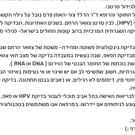
ידול סרטני. 
2008 קיבל החוקר והרופא ד"ר הרלד צור-האוזן פרס נובל על גילוי הקשר
קה השגרתית המרכזית ברוב קופות החולים בישראל- לגילוי מו
דיקה גינקולוגית פשוטה ומהירה- משטח של צוואר הרחם שנש
בדיקת הפאפ, שבה נעשית במעבדה בדיקה של מצב תאי צוואר
תיות, חשוב שתשימי לב אם יש שינוי או אי נעימות באיזור הנ
יחסי מין, דימומים לא רגילים, או כאבים בבטן תחתונה. בדיקה
ה.
במרפאה החדשה לבריאות האיש
בנוגע לניתוחים אם יידרשו. במרפאה אנו משתמשים בטכנולוגי
ר.
ף :)